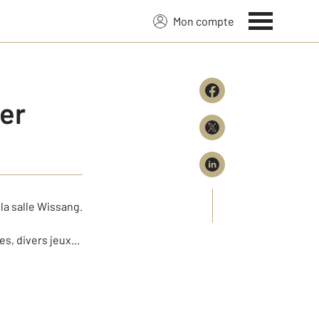
Mon compte
ier
 la salle Wissang.
, divers jeux...