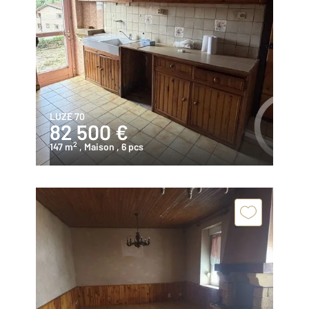
LUZE 70
82 500 €
2
147 m
, Maison
, 6 pcs