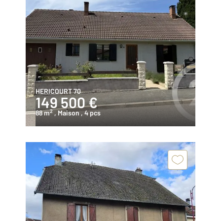
HERICOURT 70
149 500 €
2
88 m
, Maison
, 4 pcs