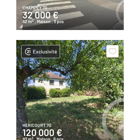
CHAMPEY 70
32 000 €
2
82 m
, Maison
, 3 pcs
Exclusivité
HERICOURT 70
120 000 €
2
93 m
, Maison
, 6 pcs