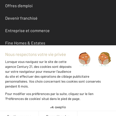
Offres d'emploi
Devenir franchisé
Entreprise et commerce
Fine Homes & Estates
À propos
International
Nous contacter
Mentions légales & CGU et Barèmes d'honoraires
Données personnelles